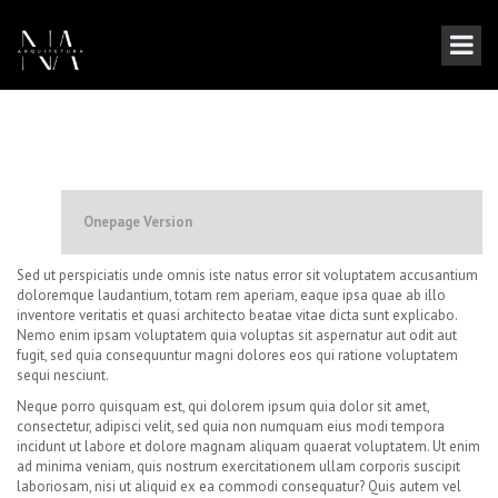
Onepage Version
Sed ut perspiciatis unde omnis iste natus error sit voluptatem accusantium
doloremque laudantium, totam rem aperiam, eaque ipsa quae ab illo
inventore veritatis et quasi architecto beatae vitae dicta sunt explicabo.
Nemo enim ipsam voluptatem quia voluptas sit aspernatur aut odit aut
fugit, sed quia consequuntur magni dolores eos qui ratione voluptatem
sequi nesciunt.
Neque porro quisquam est, qui dolorem ipsum quia dolor sit amet,
consectetur, adipisci velit, sed quia non numquam eius modi tempora
incidunt ut labore et dolore magnam aliquam quaerat voluptatem. Ut enim
ad minima veniam, quis nostrum exercitationem ullam corporis suscipit
laboriosam, nisi ut aliquid ex ea commodi consequatur? Quis autem vel